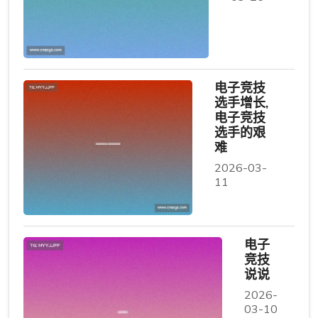
电子竞技
选手增长,
电子竞技
选手的艰
难
2026-03-
11
电子
竞技
说说
2026-
03-10