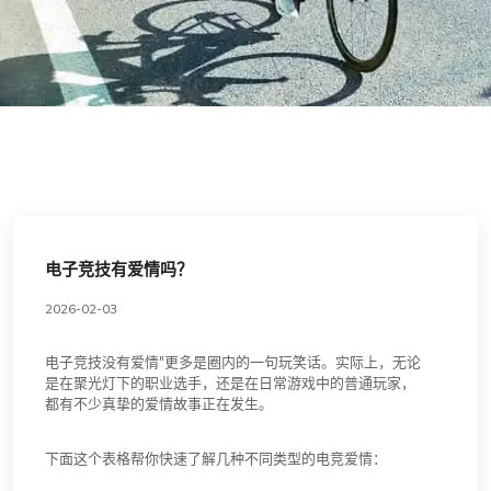
电子竞技有爱情吗？
2026-02-03
电子竞技没有爱情"更多是圈内的一句玩笑话。实际上，无论
是在聚光灯下的职业选手，还是在日常游戏中的普通玩家，
都有不少真挚的爱情故事正在发生。
下面这个表格帮你快速了解几种不同类型的电竞爱情：