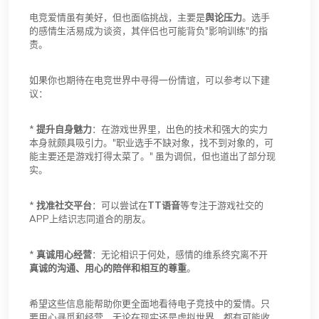
电竞爱情虽有美好，但也面临挑战，主要是
舆论压力
。选手
的感情生活易成为谈资，其伴侣也可能背负"影响训练"的指
责。
如果你也期待在电竞世界中寻得一份情谊，可以参考以下建
议：
*
提升自身魅力
：在游戏世界里，出色的技术和强大的实力
本身就颇具吸引力。"职业选手不缺对象，找不到对象的，可
能主要还是游戏打得太菜了。" 虽为调侃，但也道出了部分现
实。
*
找准社交平台
：可以尝试在
TT语音
等专注于游戏社交的
APP上结识志同道合的朋友。
*
真诚用心经营
：无论相识于何处，感情的维系终究离不开
真诚的沟通、用心的陪伴和相互的尊重
。
希望这些信息能帮助你更全面地看待电子竞技中的爱情。只
要用心寻觅和经营，无论在现实还是虚拟世界，都有可能收