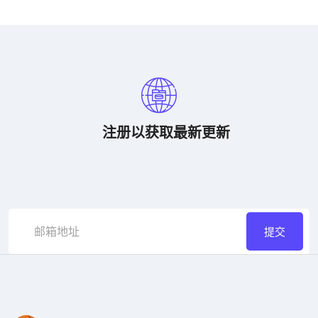
注册以获取最新更新
提交